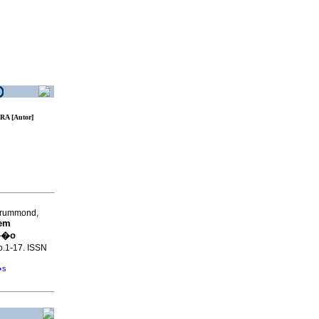
 [Autor]
Drummond,
 em
r��o
 p.1-17. ISSN
�s