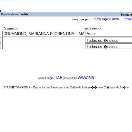
a
Base de dados :
article
Formul
Formul�rio livre
Formu
Pesquisar por :
Pesquisar
no campo
iAH
WWWISIS
Search engine:
powered by
BIREME/OPAS/OMS - Centro Latino-Americano e do Caribe de Informa��o em Ci�ncias da Sa�de