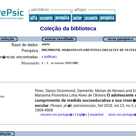
Coleção da biblioteca
Base de dados :
article
Pesquisa :
DRUMMOND, MARIANNA FLORENTINA LIMA ALVES DE OLIVEIRA
er�ncias encontradas :
refinar
1
[
]
Mostrando:
1 .. 1
no formato [
ISO 690
]
Pires, Sanyo Drummond, Sarmento, Myrian de Moraes and 
O adolescente
Marianna Florentina Lima Alves de Oliveira
imir
cumprimento de medida socioeducativa e sua inse
escolar
.
Pesqui. pr�t. psicossociais
, Set 2018, vol.13, no.3,
1809-8908
|
|
resumo em portugu�s
ingl�s
espanhol
texto em portugu
·
·