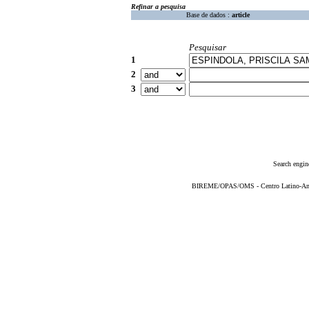
Refinar a pesquisa
Base de dados :
article
Pesquisar
1
2
3
Search engin
BIREME/OPAS/OMS - Centro Latino-Ame