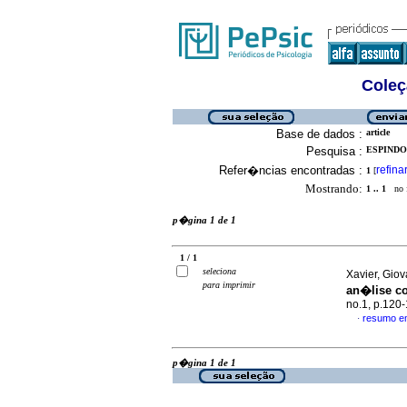
Coleç
Base de dados :
article
Pesquisa :
ESPINDOL
Refer�ncias encontradas :
refina
1
[
Mostrando:
1 .. 1
no f
p�gina 1 de 1
1 / 1
seleciona
Xavier, Giov
para imprimir
an�lise c
no.1, p.120
resumo e
·
p�gina 1 de 1