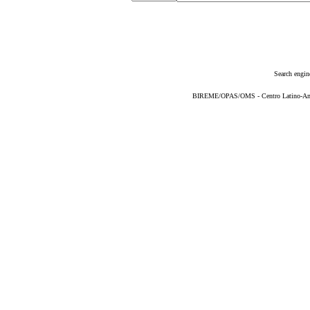
Search engin
BIREME/OPAS/OMS - Centro Latino-Ame