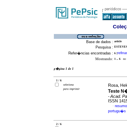
Coleç
Base de dados :
article
Pesquisa :
ESTEVES,
Refer�ncias encontradas :
refina
6
[
Mostrando:
1 .. 6
no f
p�gina 1 de 1
1 / 6
seleciona
Rosa, Hele
para imprimir
Teste N�
- Acad. Pa
ISSN 141
resumo
·
portugu�s
2 / 6