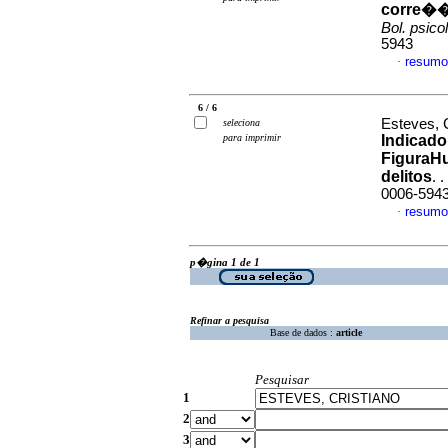
corre��o
Bol. psicol
5943
resumo
·
6 / 6
Esteves, 
seleciona
para imprimir
Indicado
Figura
H
delitos
. .
0006-594
resumo
·
p�gina 1 de 1
Refinar a pesquisa
Base de dados :
article
Pesquisar
1
2
3