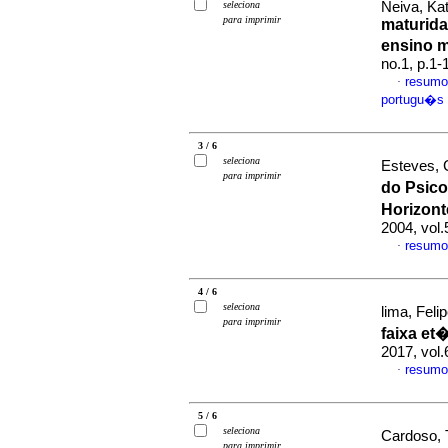
seleciona
Neiva, Kat
para imprimir
maturida
ensino 
no.1, p.1
resumo
·
portugu�s
3 / 6
seleciona
Esteves, C
para imprimir
do Psico
Horizont
2004, vol.
resumo
·
4 / 6
seleciona
lima, Feli
para imprimir
faixa et
2017, vol
resumo
·
5 / 6
seleciona
Cardoso, 
para imprimir