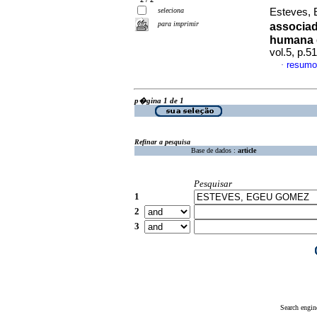
seleciona
Esteves,
para imprimir
associa
humana 
vol.5, p.
resumo
·
p�gina 1 de 1
Refinar a pesquisa
Base de dados :
article
Pesquisar
1
2
3
Search engin