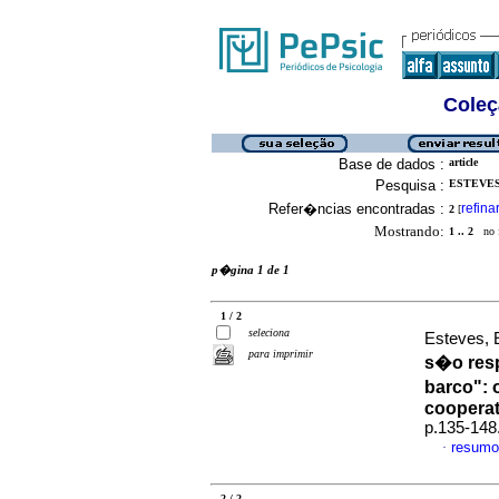
Coleç
Base de dados :
article
Pesquisa :
ESTEVES
Refer�ncias encontradas :
refina
2
[
Mostrando:
1 .. 2
no f
p�gina 1 de 1
1 / 2
seleciona
Esteves,
para imprimir
s�o res
barco"
:
cooperat
p.135-148
resumo
·
2 / 2