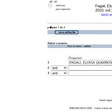
10 / 12
seleciona
Fagali, E
para imprimir
2010, vol.
texto 
·
p�gina 1 de 2
Refinar a pesquisa
Base de dados :
article
Pesquisar
1
2
3
Search engin
BIREME/OPAS/OMS - Centro Latino-Ame