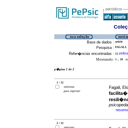
Coleç
Base de dados :
article
Pesquisa :
FAGALI,
Refer�ncias encontradas :
refin
12
[
Mostrando:
1 .. 10
no 
p�gina 1 de 2
1 / 12
seleciona
Fagali, E
para imprimir
facilita
resili�nc
psicopeda
resumo
·
2 / 12
seleciona