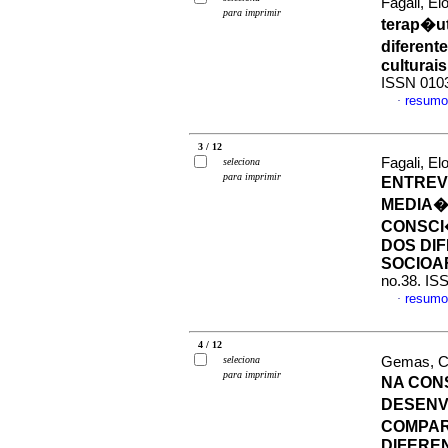
Fagali, E
para imprimir
terap�u
diferent
culturais
ISSN 010
resumo
·
3 / 12
Fagali, El
seleciona
para imprimir
ENTREV
MEDIA�
CONSCI
DOS DIF
SOCIOA
no.38. IS
resumo
·
4 / 12
seleciona
Gemas, Ca
para imprimir
NA CON
DESENV
COMPAR
DIFEREN