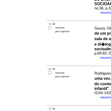
SOCIOA
no.36, p.
resumo
·
5 / 12
seleciona
Souza, Ol
para imprimir
de um pr
sala de 
e di�log
socioafe
p.69-83. 
resumo
·
6 / 12
seleciona
Rodrigues
para imprimir
uma vez.
do cont
infantil"
.
ISSN 141
resumo
·
7 / 12