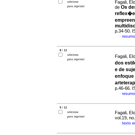
Fagali, El
seleciona
para imprimir
Os de
de
reflex�e
empreen
multidisc
p.34-50. 
resumo
·
8 / 12
seleciona
Fagali, E
para imprimir
dos esti
e de suj
enfoque
artetera
p.46-66. 
resumo
·
9 / 12
seleciona
Fagali, E
para imprimir
vol.19, no
texto 
·