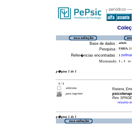
Coleç
Base de dados :
article
Pesquisa :
FARIA, 
Refer�ncias encontradas :
refina
1
[
Mostrando:
1 .. 1
no f
p�gina 1 de 1
1 / 1
seleciona
Rasera, Eme
psicoterap
para imprimir
Rev. SPAG
resumo e
·
p�gina 1 de 1