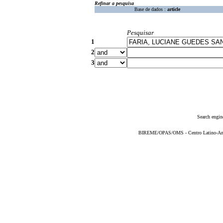
Refinar a pesquisa
Base de dados :
article
Pesquisar
1
2
3
Search engin
BIREME/OPAS/OMS - Centro Latino-Ame