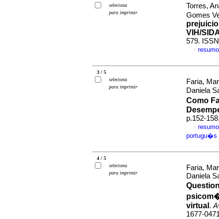
Torres, A
seleciona
para imprimir
Gomes V
prejuici
VIH/SID
579. ISSN
resumo
·
3 / 5
seleciona
Faria, Ma
para imprimir
Daniela S
Como Fa
Desempe
p.152-158
resumo
·
portugu�s
4 / 5
seleciona
Faria, Ma
para imprimir
Daniela S
Question
psicom�
virtual
.
A
1677-047