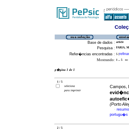
Coleç
Base de dados :
article
Pesquisa :
FARIA, 
Refer�ncias encontradas :
refina
5
[
Mostrando:
1 .. 5
no f
p�gina 1 de 1
1 / 5
seleciona
Campos, Da
para imprimir
evid�nci
autoefi
(Porto Ale
resumo
·
portugu�s
2 / 5