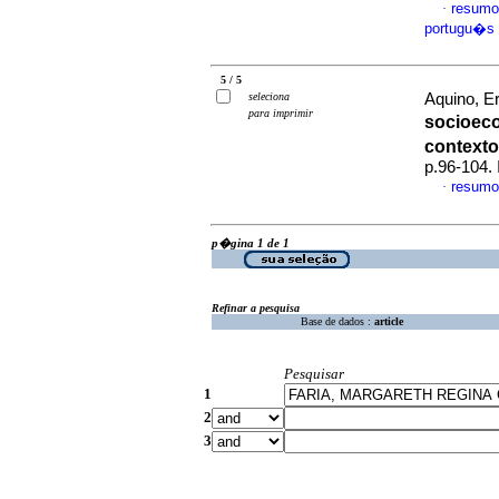
resumo
·
portugu�s
5 / 5
seleciona
Aquino, Er
para imprimir
socioec
contexto
p.96-104.
resumo
·
p�gina 1 de 1
Refinar a pesquisa
Base de dados :
article
Pesquisar
1
2
3