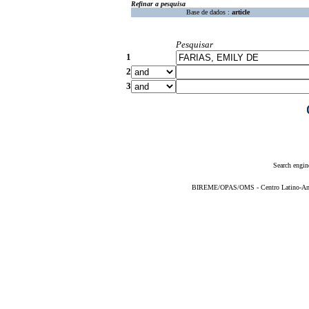
Refinar a pesquisa
Base de dados :
article
Pesquisar
1
2
3
Search engin
BIREME/OPAS/OMS - Centro Latino-Ame