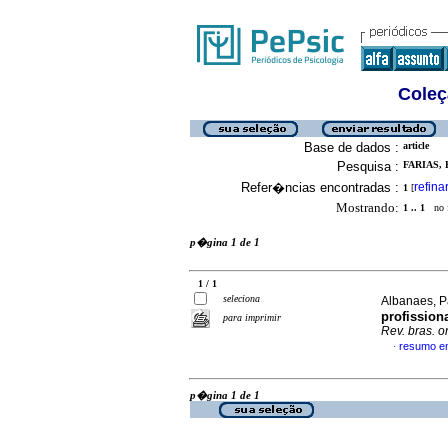
Coleç
Base de dados :
article
Pesquisa :
FARIAS, 
Refer�ncias encontradas :
refina
1
[
Mostrando:
1 .. 1
no f
p�gina 1 de 1
1 / 1
seleciona
Albanaes, P
profission
para imprimir
Rev. bras. or
resumo e
·
p�gina 1 de 1