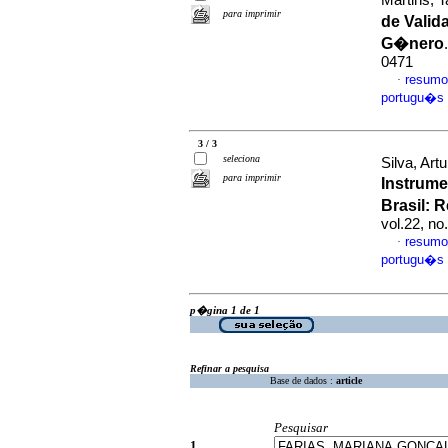
Martins, T
para imprimir
de Valid
G�nero
0471
resumo
·
portugu�s
3 / 3
seleciona
Silva, Ar
para imprimir
Instrume
Brasil: 
vol.22, n
resumo
·
portugu�s
p�gina 1 de 1
Refinar a pesquisa
Base de dados :
article
Pesquisar
1