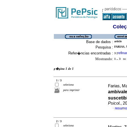
Coleç
Base de dados :
article
Pesquisa :
FARIAS,
Refer�ncias encontradas :
refina
3
[
Mostrando:
1 .. 3
no f
p�gina 1 de 1
1 / 3
seleciona
Farias, M
para imprimir
ambivale
suscetib
Psicol.
, 2
resumo
·
2 / 3
seleciona