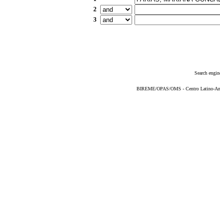
2
3
Search engin
BIREME/OPAS/OMS - Centro Latino-Ame