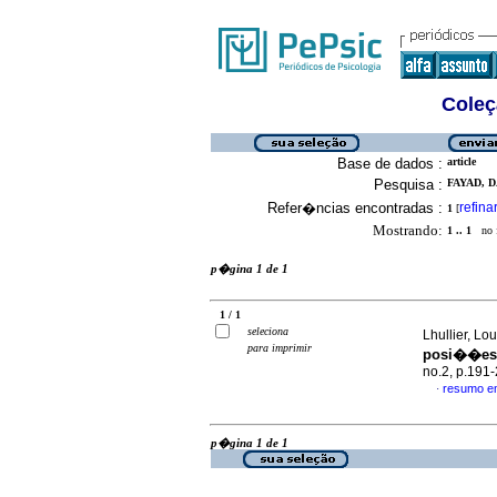
Coleç
Base de dados :
article
Pesquisa :
FAYAD, 
Refer�ncias encontradas :
refina
1
[
Mostrando:
1 .. 1
no f
p�gina 1 de 1
1 / 1
seleciona
Lhullier, L
para imprimir
posi��es 
no.2, p.191
resumo e
·
p�gina 1 de 1