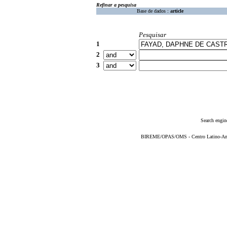
Refinar a pesquisa
Base de dados :
article
Pesquisar
1
2
3
Search engin
BIREME/OPAS/OMS - Centro Latino-Ame