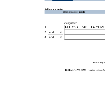
Refinar a pesquisa
Base de dados :
article
Pesquisar
1
2
3
Search engin
BIREME/OPAS/OMS - Centro Latino-Ame