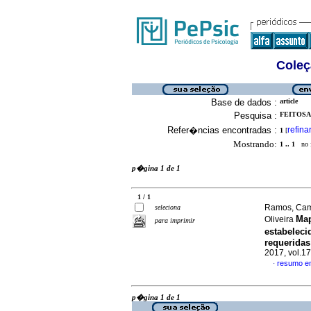
Coleç
Base de dados :
article
Pesquisa :
FEITOSA,
Refer�ncias encontradas :
refina
1
[
Mostrando:
1 .. 1
no f
p�gina 1 de 1
1 / 1
Ramos, Cami
seleciona
Map
Oliveira
para imprimir
estabelec
requeridas
2017, vol.1
resumo e
·
p�gina 1 de 1