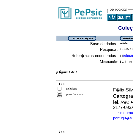
Coleç
Base de dados :
article
Pesquisa :
FELIX-SI
Refer�ncias encontradas :
refina
4
[
Mostrando:
1 .. 4
no f
p�gina 1 de 1
1 / 4
seleciona
F�lix-Silv
para imprimir
Cartogra
lei
.
Rev. 
2177-093
resumo
·
portugu�s
2 / 4