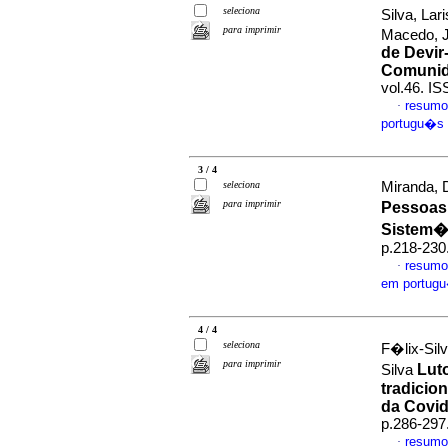
seleciona
Silva, Lar
para imprimir
Macedo, 
de Devir
Comunid
vol.46. I
resumo
·
portugu�s
3 / 4
seleciona
Miranda, D
para imprimir
Pessoas
Sistem�
p.218-230
resumo
·
em portug
4 / 4
seleciona
F�lix-Sil
para imprimir
Lut
Silva
tradicio
da Covid
p.286-297
resumo
·