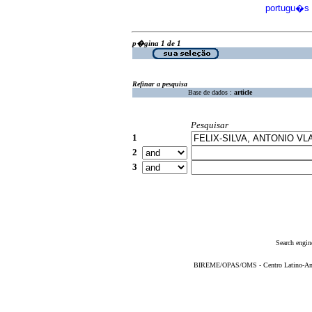
portugu�s
p�gina 1 de 1
Refinar a pesquisa
Base de dados :
article
Pesquisar
1
2
3
Search engin
BIREME/OPAS/OMS - Centro Latino-Ame