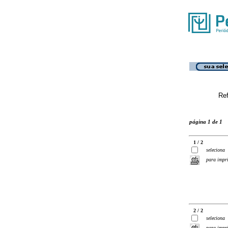
Ref
página 1 de 1
1 / 2
seleciona
para impr
2 / 2
seleciona
para impr