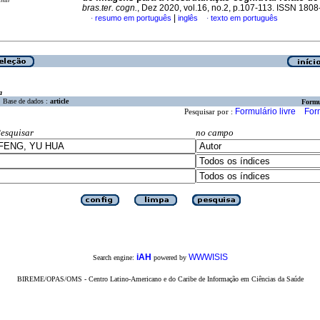
bras.ter. cogn.
, Dez 2020, vol.16, no.2, p.107-113. ISSN 180
|
resumo em português
inglês
texto em português
·
·
a
Base de dados :
article
Formu
Formulário livre
For
Pesquisar por :
esquisar
no campo
iAH
WWWISIS
Search engine:
powered by
BIREME/OPAS/OMS - Centro Latino-Americano e do Caribe de Informação em Ciências da Saúde