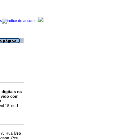
 digitais na
olvido com
a
vol.18, no.1,
Uso
g, Yu Hua
 caso
.
Rev.