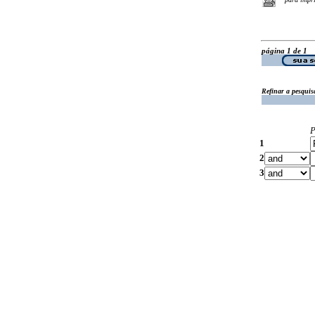
página 1 de 1
Refinar a pesquis
P
1
2
3