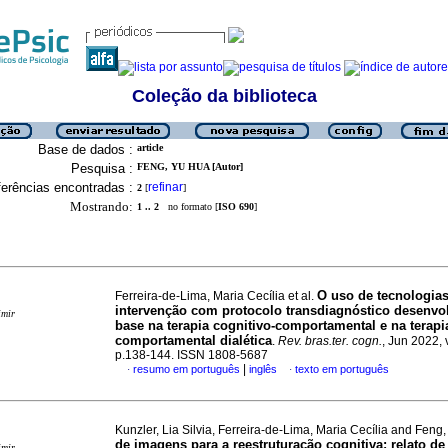
Coleção da biblioteca
Base de dados :
article
Pesquisa :
FENG, YU HUA [Autor]
erências encontradas :
refinar
2
[
]
Mostrando:
1 .. 2
no formato [
ISO 690
]
O uso de tecnologias
Ferreira-de-Lima, Maria Cecília et al.
intervenção com protocolo transdiagnóstico desenv
imir
base na terapia cognitivo-comportamental e na terapi
comportamental dialética
.
Rev. bras.ter. cogn.
, Jun 2022, 
p.138-144. ISSN 1808-5687
|
resumo em português
inglês
texto em português
·
·
Kunzler, Lia Silvia, Ferreira-de-Lima, Maria Cecília and Fen
de imagens para a reestruturação cognitiva
:
relato de
imir