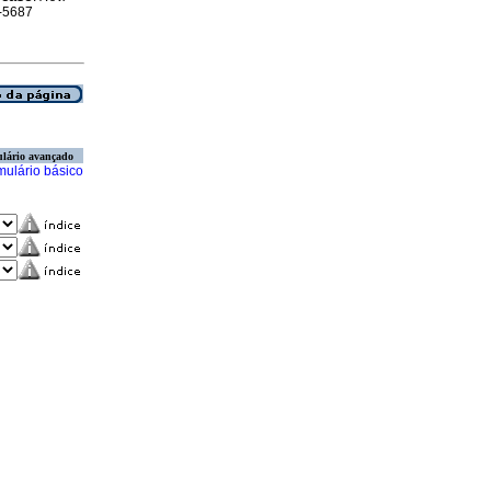
8-5687
lário avançado
mulário básico