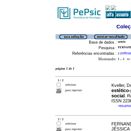
Coleç
Base de dados :
article
Pesquisa :
FERNAND
Referências encontradas :
refina
2
[
Mostrando:
1 .. 2
no f
página 1 de 1
1 / 2
seleciona
Kveller, Da
estético-
para imprimir
social
.
Re
ISSN 223
resumo
·
2 / 2
FERNAND
seleciona
JÉSSICA
para imprimir