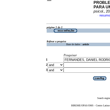
PROBLE
PARA U
psicol.
, 2
resumo
·
página 1 de 1
Refinar a pesquisa
Base de dados :
article
Pesquisar
1
2
3
Search engin
BIREME/OPAS/OMS - Centro Latino-Am