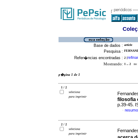
Coleç
Base de dados :
article
Pesquisa :
FERNAND
Refer�ncias encontradas :
refina
2
[
Mostrando:
1 .. 2
no f
p�gina 1 de 1
1 / 2
seleciona
Fernandes
para imprimir
filosofia
p.39-45. 
resumo
·
2 / 2
seleciona
Fernandes
para imprimir
acerca d