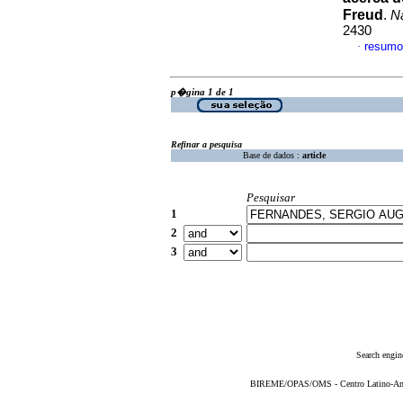
Freud
.
N
2430
resumo
·
p�gina 1 de 1
Refinar a pesquisa
Base de dados :
article
Pesquisar
1
2
3
Search engin
BIREME/OPAS/OMS - Centro Latino-Ame