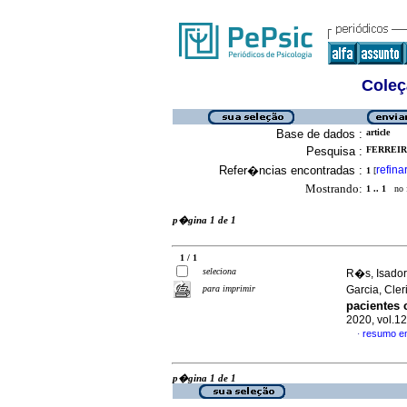
Coleç
Base de dados :
article
Pesquisa :
FERREIR
Refer�ncias encontradas :
refina
1
[
Mostrando:
1 .. 1
no f
p�gina 1 de 1
1 / 1
seleciona
R�s, Isador
para imprimir
Garcia, Cler
pacientes
2020, vol.1
resumo e
·
p�gina 1 de 1