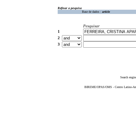
Refinar a pesquisa
Base de dados :
article
Pesquisar
1
2
3
Search engin
BIREME/OPAS/OMS - Centro Latino-Ame