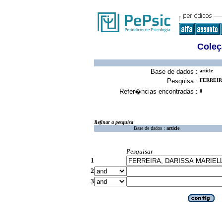
Coleç
Base de dados :
article
Pesquisa :
FERREIR
Refer�ncias encontradas :
0
Refinar a pesquisa
Base de dados :
article
Pesquisar
1
2
3