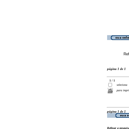
Ref
página 1 de 1
1 / 1
seleciona
para impr
página 1 de 1
Refinar a pesquis