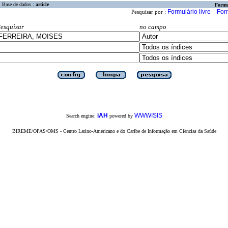
Base de dados :
article
Formu
Formulário livre
For
Pesquisar por :
esquisar
no campo
iAH
WWWISIS
Search engine:
powered by
BIREME/OPAS/OMS - Centro Latino-Americano e do Caribe de Informação em Ciências da Saúde