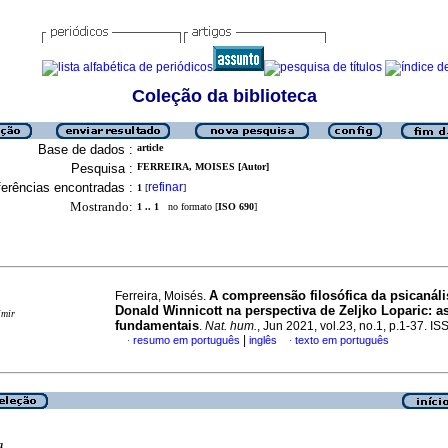
Coleção da biblioteca
Base de dados :
article
Pesquisa :
FERREIRA, MOISES [Autor]
erências encontradas :
refinar
1
[
]
Mostrando:
1 .. 1
no formato [
ISO 690
]
A compreensão filosófica da psicanáli
Ferreira, Moisés.
Donald Winnicott na perspectiva de Zeljko Loparic: a
imir
fundamentais
.
Nat. hum.
, Jun 2021, vol.23, no.1, p.1-37. 
|
resumo em português
inglês
texto em português
·
·
a