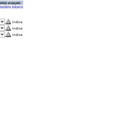
lário avançado
mulário básico