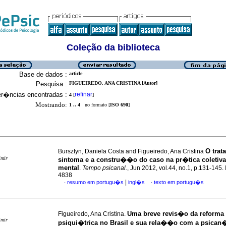
Coleção da biblioteca
Base de dados :
article
Pesquisa :
FIGUEIREDO, ANA CRISTINA [Autor]
er�ncias encontradas :
refinar
4
[
]
Mostrando:
1 .. 4
no formato [
ISO 690
]
O trat
Bursztyn, Daniela Costa and Figueiredo, Ana Cristina
imir
sintoma e a constru��o do caso na pr�tica coleti
mental
.
Tempo psicanal.
, Jun 2012, vol.44, no.1, p.131-145
4838
|
resumo em portugu�s
ingl�s
texto em portugu�s
·
·
Uma breve revis�o da reforma
Figueiredo, Ana Cristina.
imir
psiqui�trica no Brasil e sua rela��o com a psican�