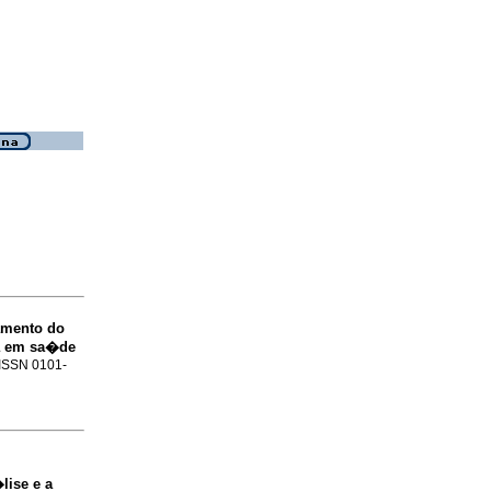
amento do
va em sa�de
. ISSN 0101-
lise e a