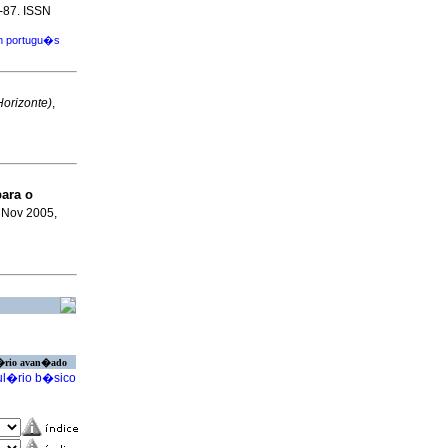
8-87. ISSN
m portugu�s
 Horizonte)
,
ara o
, Nov 2005,
�rio avan�ado
l�rio b�sico