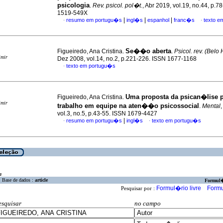
psicologia
.
Rev. psicol. pol�t.
, Abr 2019, vol.19, no.44, p.7
1519-549X
|
|
|
resumo em portugu�s
ingl�s
espanhol
franc�s
texto e
·
·
Se��o aberta
Figueiredo, Ana Cristina.
.
Psicol. rev. (Belo
imir
Dez 2008, vol.14, no.2, p.221-226. ISSN 1677-1168
texto em portugu�s
·
Uma proposta da psican�lise p
Figueiredo, Ana Cristina.
imir
trabalho em equipe na aten��o psicossocial
.
Mental
vol.3, no.5, p.43-55. ISSN 1679-4427
|
resumo em portugu�s
ingl�s
texto em portugu�s
·
·
a
Base de dados :
article
Formul
Formul�rio livre
Formu
Pesquisar por :
esquisar
no campo