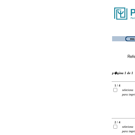
Ref
p�gina 1 de 1
1 / 4
seleciona
para impr
2 / 4
seleciona
para impr