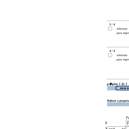
3 / 4
seleciona
para impr
4 / 4
seleciona
para impr
p�gina 1 de 1
Refinar a pesquis
P
1
2