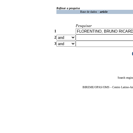
Refinar a pesquisa
Base de dados :
article
Pesquisar
1
2
3
Search engin
BIREME/OPAS/OMS - Centro Latino-Ame