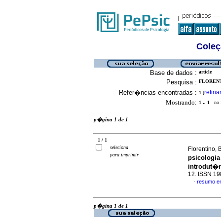
Coleç
Base de dados :
article
Pesquisa :
FLORENT
Refer�ncias encontradas :
refina
1
[
Mostrando:
1 .. 1
no f
p�gina 1 de 1
1 / 1
seleciona
Florentino,
para imprimir
psicologia
introdut�r
12. ISSN 1
resumo e
·
p�gina 1 de 1