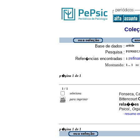
Coleç
Base de dados :
article
Pesquisa :
FONSECA
Refer�ncias encontradas :
refina
1
[
Mostrando:
1 .. 1
no f
p�gina 1 de 1
1 / 1
seleciona
Fonseca, Ca
Bittencourt
para imprimir
rela��es 
Psicol., Org
resumo e
·
p�gina 1 de 1