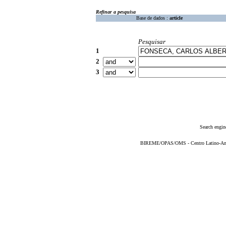
Refinar a pesquisa
Base de dados :
article
Pesquisar
1
2
3
Search engin
BIREME/OPAS/OMS - Centro Latino-Ame