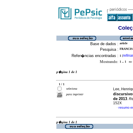
Coleç
Base de dados :
article
Pesquisa :
FRANCIS
Refer�ncias encontradas :
refina
1
[
Mostrando:
1 .. 1
no f
p�gina 1 de 1
1 / 1
seleciona
Lee, Henriq
discursivo
para imprimir
de 2013
.
Re
152X
resumo e
·
p�gina 1 de 1