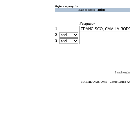
Refinar a pesquisa
Base de dados :
article
Pesquisar
1
2
3
Search engin
BIREME/OPAS/OMS - Centro Latino-Ame