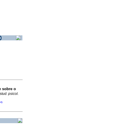
 sobre o
stud. psicol.
�s