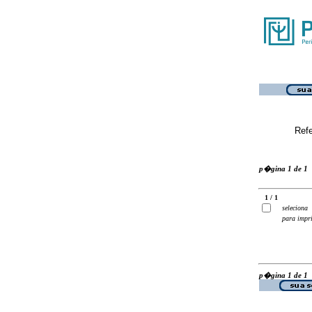
Ref
p�gina 1 de 1
1 / 1
seleciona
para impr
p�gina 1 de 1