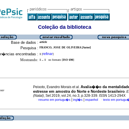
Coleção da biblioteca
Base de dados :
article
Pesquisa :
FRANCO, JOSE DE OLIVEIRA [Autor]
er�ncias encontradas :
refinar
1
[
]
Mostrando:
1 .. 1
no formato [
ISO 690
]
Avalia��o da mentalidade
Peixoto, Evandro Morais et al.
imir
estresse em amostra do Norte e Nordeste brasileiro
.
E
(Natal)
, Set 2019, vol.24, no.3, p.328-339. ISSN 1413-294X
|
|
resumo em portugu�s
ingl�s
espanhol
texto em portugu
·
·