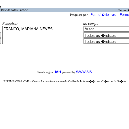
a
Base de dados :
article
Formul
Formul�rio livre
Formu
Pesquisar por :
Pesquisar
no campo
iAH
WWWISIS
Search engine:
powered by
BIREME/OPAS/OMS - Centro Latino-Americano e do Caribe de Informa��o em Ci�ncias da Sa�de