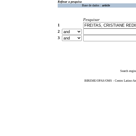
Refinar a pesquisa
Base de dados :
article
Pesquisar
1
2
3
Search engin
BIREME/OPAS/OMS - Centro Latino-Ame