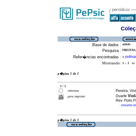
Coleç
Base de dados :
article
Pesquisa :
FREITAS,
Refer�ncias encontradas :
refina
1
[
Mostrando:
1 .. 1
no f
p�gina 1 de 1
1 / 1
Pereira, Vin
seleciona
Vio
Duarte
para imprimir
Rev. Polis 
resumo e
·
p�gina 1 de 1