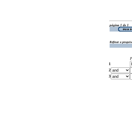
página 1 de 1
Refinar a pesquis
P
1
2
3