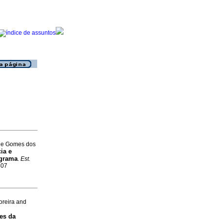
iane Gomes dos
ia e
ograma
.
Est.
407
oreira and
es da