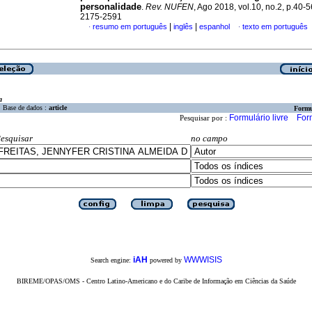
personalidade
.
Rev. NUFEN
, Ago 2018, vol.10, no.2, p.40-
2175-2591
|
|
resumo em português
inglês
espanhol
texto em português
·
·
a
Base de dados :
article
Formu
Formulário livre
For
Pesquisar por :
esquisar
no campo
iAH
WWWISIS
Search engine:
powered by
BIREME/OPAS/OMS - Centro Latino-Americano e do Caribe de Informação em Ciências da Saúde