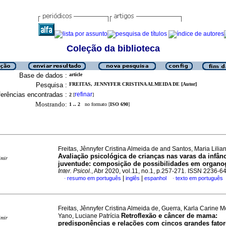
Coleção da biblioteca
Base de dados :
article
Pesquisa :
FREITAS, JENNYFER CRISTINA ALMEIDA DE [Autor]
erências encontradas :
refinar
2
[
]
Mostrando:
1 .. 2
no formato [
ISO 690
]
Freitas, Jênnyfer Cristina Almeida de and Santos, Maria Lil
Avaliação psicológica de crianças nas varas da infânc
imir
juventude
:
composição de possibilidades em organ
Inter. Psicol.
, Abr 2020, vol.11, no.1, p.257-271. ISSN 2236-6
|
|
resumo em português
inglês
espanhol
texto em português
·
·
Freitas, Jênnyfer Cristina Almeida de, Guerra, Karla Carine M
Retroflexão e câncer de mama
:
Yano, Luciane Patrícia
imir
predisponências e relações com cincos grandes fator