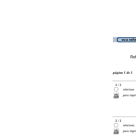
Ref
página 1 de 1
1 / 2
seleciona
para impr
2 / 2
seleciona
para impr