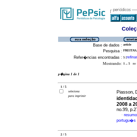
Coleç
Base de dados :
article
Pesquisa :
FREITAS,
Refer�ncias encontradas :
refina
5
[
Mostrando:
1 .. 5
no f
p�gina 1 de 1
1 / 5
seleciona
Piasson, 
para imprimir
identida
2008 a 2
no.99, p.
resumo
·
portugu�s
2 / 5