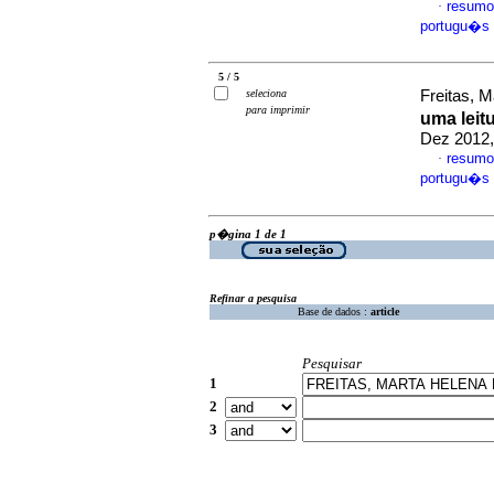
resumo
·
portugu�s
5 / 5
seleciona
Freitas, M
para imprimir
uma leit
Dez 2012,
resumo
·
portugu�s
p�gina 1 de 1
Refinar a pesquisa
Base de dados :
article
Pesquisar
1
2
3