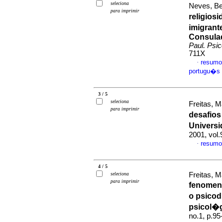
seleciona
Neves, Be
para imprimir
religios
imigrant
Consulad
Paul. Psic
711X
resumo
·
portugu�s
3 / 5
seleciona
Freitas, 
para imprimir
desafios
Universi
2001, vol
resumo
·
4 / 5
seleciona
Freitas, M
para imprimir
fenomeno
o psicod
psicol�
no.1, p.9