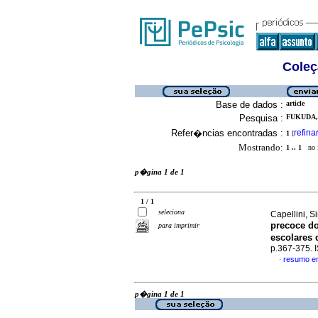
Coleç
Base de dados :
article
Pesquisa :
FUKUDA,
Refer�ncias encontradas :
refina
1
[
Mostrando:
1 .. 1
no f
p�gina 1 de 1
1 / 1
seleciona
Capellini, S
precoce do
para imprimir
escolares 
p.367-375.
resumo e
·
p�gina 1 de 1