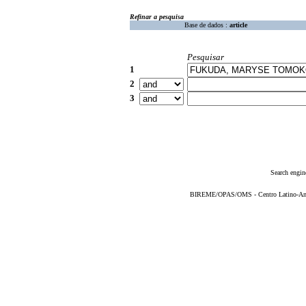
Refinar a pesquisa
Base de dados :
article
Pesquisar
1
2
3
Search engin
BIREME/OPAS/OMS - Centro Latino-Ame