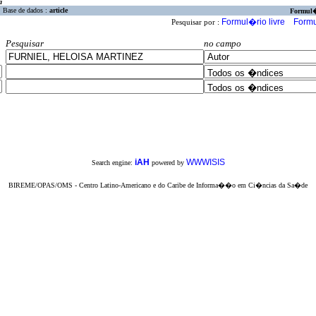
a
Base de dados :
article
Formul
Formul�rio livre
Formu
Pesquisar por :
Pesquisar
no campo
iAH
WWWISIS
Search engine:
powered by
BIREME/OPAS/OMS - Centro Latino-Americano e do Caribe de Informa��o em Ci�ncias da Sa�de