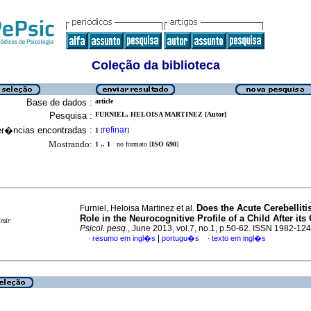
Coleção da biblioteca
Base de dados :
article
Pesquisa :
FURNIEL, HELOISA MARTINEZ [Autor]
er�ncias encontradas :
refinar
1
[
]
Mostrando:
1 .. 1
no formato [
ISO 690
]
Does the Acute Cerebelliti
Furniel, Heloisa Martinez et al.
Role in the Neurocognitive Profile of a Child After its
imir
Psicol. pesq.
, June 2013, vol.7, no.1, p.50-62. ISSN 1982-12
|
resumo em ingl�s
portugu�s
texto em ingl�s
·
·