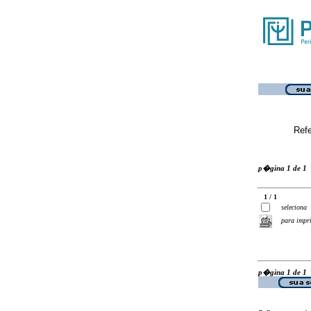
Ref
p�gina 1 de 1
1 / 1
seleciona
para impr
p�gina 1 de 1