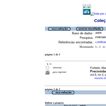
Coleç
Base de dados :
article
Pesquisa :
FURTADO,
Referências encontradas :
refina
1
[
Mostrando:
1 .. 1
no f
página 1 de 1
1 / 1
seleciona
Furtado, Mar
Preciosida
para imprimir
vol.9, no.3
resumo e
·
página 1 de 1
Refinar a pesquisa
Base de dados :
article