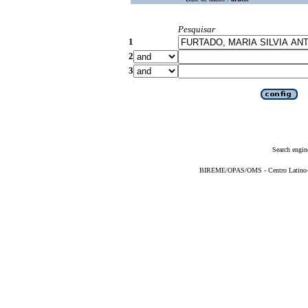
Pesquisar
1
2
3
Search engin
BIREME/OPAS/OMS - Centro Latino-Am