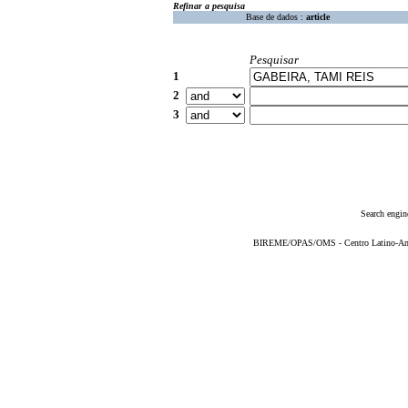
Refinar a pesquisa
Base de dados :
article
Pesquisar
1
2
3
Search engin
BIREME/OPAS/OMS - Centro Latino-Ame