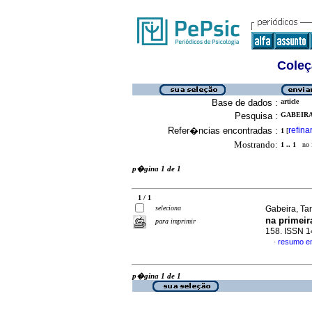
Coleç
Base de dados :
article
Pesquisa :
GABEIRA,
Refer�ncias encontradas :
refina
1
[
Mostrando:
1 .. 1
no f
p�gina 1 de 1
1 / 1
seleciona
Gabeira, Ta
na primeir
para imprimir
158. ISSN 
resumo e
·
p�gina 1 de 1