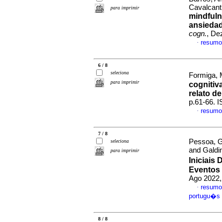
Cavalcant
para imprimir
mindfuln
ansiedad
cogn.
, De
resumo
·
6 / 8
seleciona
Formiga, 
para imprimir
cognitiv
relato d
p.61-66. 
resumo
·
7 / 8
Pessoa, G
seleciona
and Galdi
para imprimir
Iniciais
Eventos
Ago 2022,
resumo
·
portugu�s
8 / 8