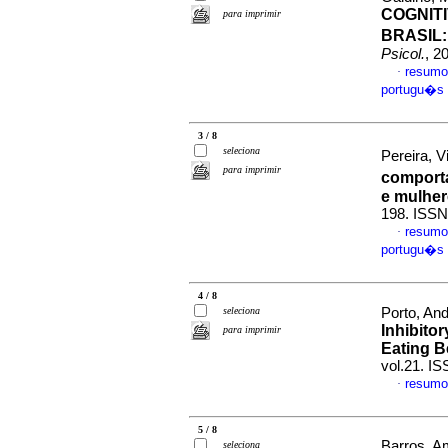
COGNIT
para imprimir
BRASIL:
Psicol.
, 2
resumo
·
portugu�s
3 / 8
seleciona
Pereira, V
para imprimir
comport
e mulhe
198. ISS
resumo
·
portugu�s
4 / 8
seleciona
Porto, And
Inhibitor
para imprimir
Eating B
vol.21. I
resumo
·
5 / 8
Barros, A
seleciona