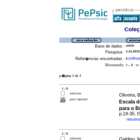
Coleç
Base de dados :
article
Pesquisa :
GALDINO
Refer�ncias encontradas :
refina
8
[
Mostrando:
1 .. 8
no f
p�gina 1 de 1
1 / 8
seleciona
Oliveira, 
para imprimir
Escala d
para o Br
p.19-35. 
resumo
·
2 / 8
seleciona
Galdino, M