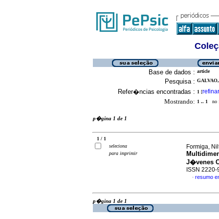
Coleç
Base de dados :
article
Pesquisa :
GALVAO, 
Refer�ncias encontradas :
refina
1
[
Mostrando:
1 .. 1
no f
p�gina 1 de 1
1 / 1
seleciona
Formiga, Nil
Multidimen
para imprimir
J�venes Ci
ISSN 2220-
resumo e
·
p�gina 1 de 1