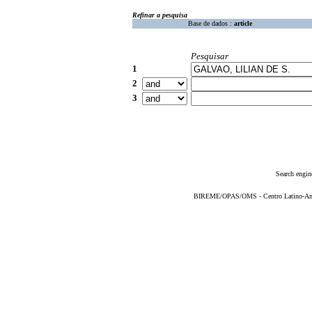
Refinar a pesquisa
Base de dados :
article
Pesquisar
1
2
3
Search engin
BIREME/OPAS/OMS - Centro Latino-Ame