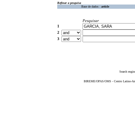
Refinar a pesquisa
Base de dados :
article
Pesquisar
1
2
3
Search engin
BIREME/OPAS/OMS - Centro Latino-Ame