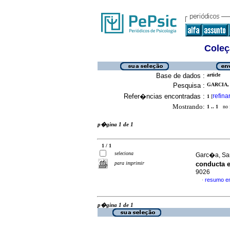
Coleç
Base de dados :
article
Pesquisa :
GARCIA, 
Refer�ncias encontradas :
refina
1
[
Mostrando:
1 .. 1
no f
p�gina 1 de 1
1 / 1
seleciona
Garc�a, Sar
para imprimir
conducta 
9026
resumo e
·
p�gina 1 de 1