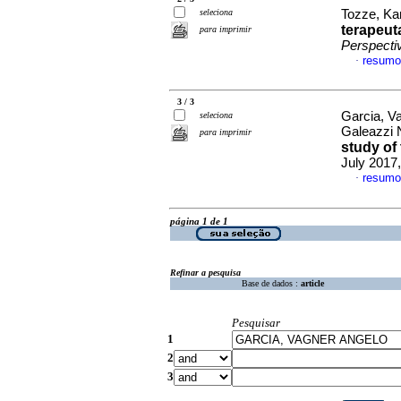
seleciona
Tozze, Kar
terapeut
para imprimir
Perspecti
resumo
·
3 / 3
Garcia, Va
seleciona
Galeazzi 
para imprimir
study of
July 2017,
resumo
·
página 1 de 1
Refinar a pesquisa
Base de dados :
article
Pesquisar
1
2
3