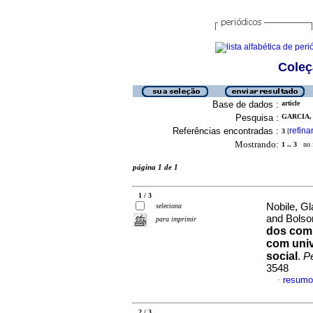
Coleç
Base de dados :
article
Pesquisa :
GARCIA,
Referências encontradas :
refina
3
[
Mostrando:
1 .. 3
no f
página 1 de 1
1 / 3
Nobile, G
seleciona
and Bolson
para imprimir
dos comp
com univ
social
.
P
3548
resumo
·
2 / 3