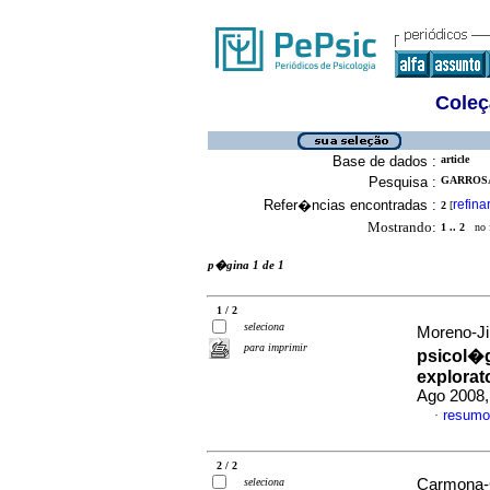
Coleç
Base de dados :
article
Pesquisa :
GARROSA,
Refer�ncias encontradas :
refina
2
[
Mostrando:
1 .. 2
no f
p�gina 1 de 1
1 / 2
seleciona
Moreno-Ji
para imprimir
psicol�g
explorat
Ago 2008,
resumo
·
2 / 2
seleciona
Carmona-C