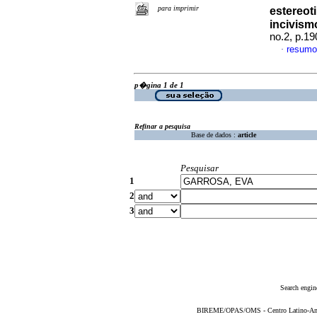
para imprimir
estereot
incivism
no.2, p.1
resumo
·
p�gina 1 de 1
Refinar a pesquisa
Base de dados :
article
Pesquisar
1
2
3
Search engin
BIREME/OPAS/OMS - Centro Latino-Ame