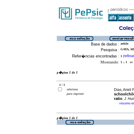
Coleç
Base de dados :
article
Pesquisa :
GAYA, A
Refer�ncias encontradas :
refina
1
[
Mostrando:
1 .. 1
no f
p�gina 1 de 1
1 / 1
seleciona
Dias, Arieli
schoolchil
para imprimir
ratio
.
J. Hu
resumo e
·
p�gina 1 de 1