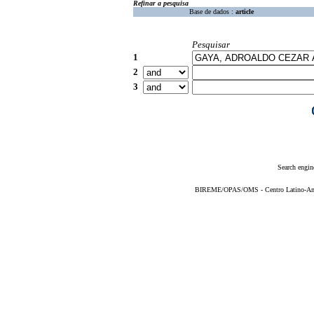
Refinar a pesquisa
Base de dados :
article
Pesquisar
1
2
3
Search engin
BIREME/OPAS/OMS - Centro Latino-Ame