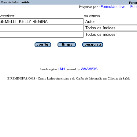
Base de dados :
article
Formu
Formulário livre
For
Pesquisar por :
esquisar
no campo
iAH
WWWISIS
Search engine:
powered by
BIREME/OPAS/OMS - Centro Latino-Americano e do Caribe de Informação em Ciências da Saúde