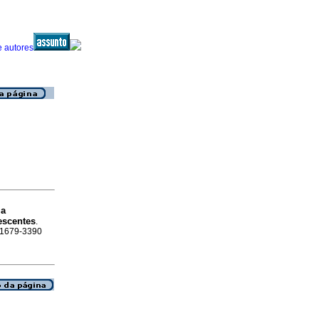
ma
escentes
.
N 1679-3390