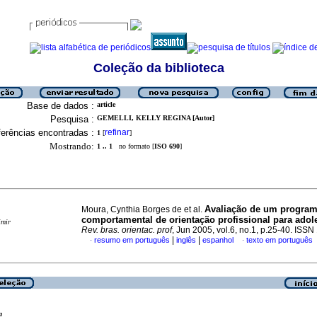
Coleção da biblioteca
Base de dados :
article
Pesquisa :
GEMELLI, KELLY REGINA [Autor]
erências encontradas :
refinar
1
[
]
Mostrando:
1 .. 1
no formato [
ISO 690
]
Avaliação de um progra
Moura, Cynthia Borges de et al.
comportamental de orientação profissional para adol
imir
Rev. bras. orientac. prof
, Jun 2005, vol.6, no.1, p.25-40. ISS
|
|
resumo em português
inglês
espanhol
texto em português
·
·
a