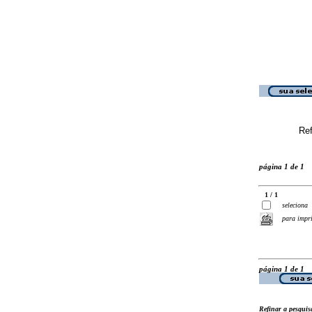
Ref
página 1 de 1
1 / 1
seleciona
para impr
página 1 de 1
Refinar a pesquis