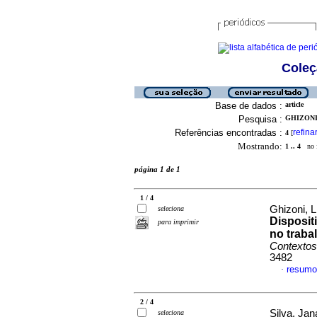
Coleç
Base de dados :
article
Pesquisa :
GHIZONI,
Referências encontradas :
refina
4
[
Mostrando:
1 .. 4
no f
página 1 de 1
1 / 4
Ghizoni, 
seleciona
Disposit
para imprimir
no traba
Contextos
3482
resumo
·
2 / 4
Silva, Jan
seleciona