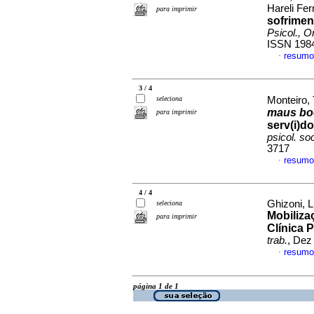
Hareli Fe
para imprimir
sofrimen
Psicol., O
ISSN 198
resumo
·
3 / 4
seleciona
Monteiro, 
maus bo
para imprimir
serv(i)d
psicol. soc
3717
resumo
·
4 / 4
Ghizoni, 
seleciona
Mobiliza
para imprimir
Clínica 
trab.
, Dez
resumo
·
página 1 de 1