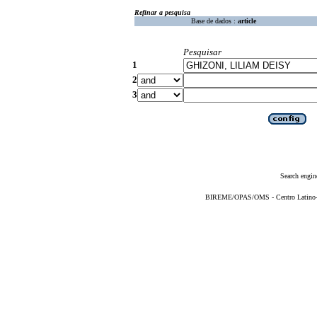
Refinar a pesquisa
Base de dados :
article
Pesquisar
1
2
3
Search engin
BIREME/OPAS/OMS - Centro Latino-Am