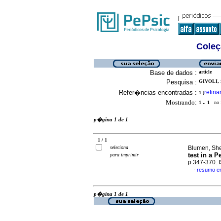
Coleç
Base de dados :
article
Pesquisa :
GIVOLI, 
Refer�ncias encontradas :
refina
1
[
Mostrando:
1 .. 1
no f
p�gina 1 de 1
1 / 1
seleciona
Blumen, She
test in a 
para imprimir
p.347-370.
resumo e
·
p�gina 1 de 1