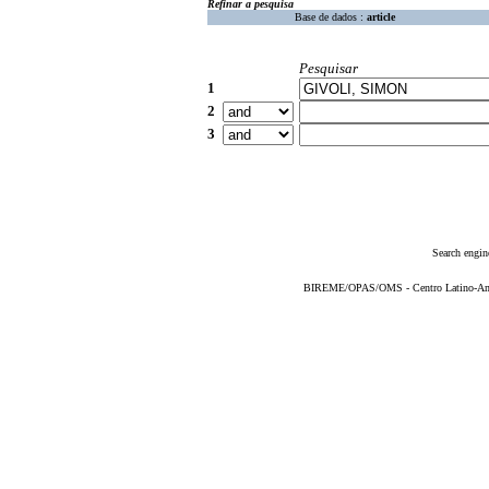
Refinar a pesquisa
Base de dados :
article
Pesquisar
1
2
3
Search engin
BIREME/OPAS/OMS - Centro Latino-Ame