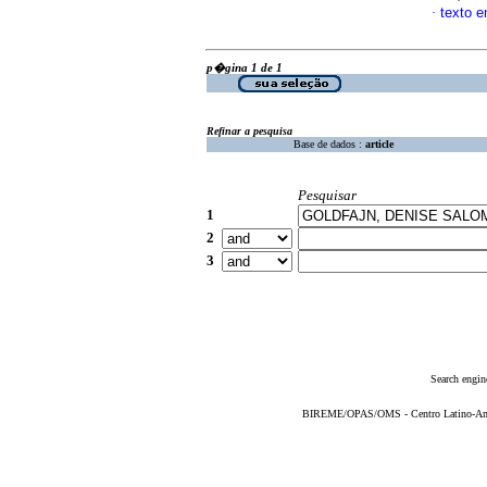
texto 
·
p�gina 1 de 1
Refinar a pesquisa
Base de dados :
article
Pesquisar
1
2
3
Search engin
BIREME/OPAS/OMS - Centro Latino-Ame