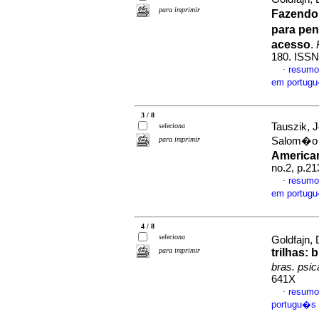
para imprimir
Fazendo
para pen
acesso
.
180. ISS
resumo
·
em portug
3 / 8
Tauszik, 
seleciona
para imprimir
Salom�
America
no.2, p.2
resumo
·
em portug
4 / 8
seleciona
Goldfajn,
para imprimir
trilhas
:
b
bras. psi
641X
resumo
·
portugu�s