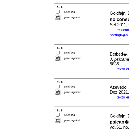
5 / 8
seleciona
Goldfajn,
para imprimir
no consu
Set 2011,
resumo
·
portugu�s
6 / 8
seleciona
Betbed�, A
para imprimir
J. psicana
5835
texto 
·
7 / 8
seleciona
Azevedo, 
Dez 2021,
para imprimir
texto 
·
8 / 8
seleciona
Goldfajn,
para imprimir
psican�l
vol.51, n