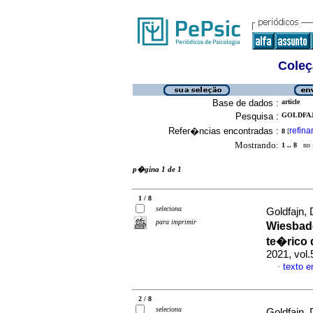
Coleç
Base de dados :
article
Pesquisa :
GOLDFAJ
Refer�ncias encontradas :
refina
8
[
Mostrando:
1 .. 8
no f
p�gina 1 de 1
1 / 8
seleciona
Goldfajn,
para imprimir
Wiesbad
te�rico
2021, vol
texto 
·
2 / 8
seleciona
Goldfajn,