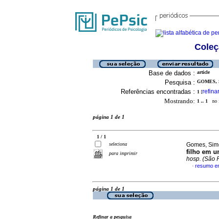
Coleç
Base de dados :
article
Pesquisa :
GOMES, 
Referências encontradas :
refina
1
[
Mostrando:
1 .. 1
no f
página 1 de 1
1 / 1
seleciona
Gomes, Simo
filho em u
para imprimir
hosp. (São 
resumo e
·
página 1 de 1
Refinar a pesquisa