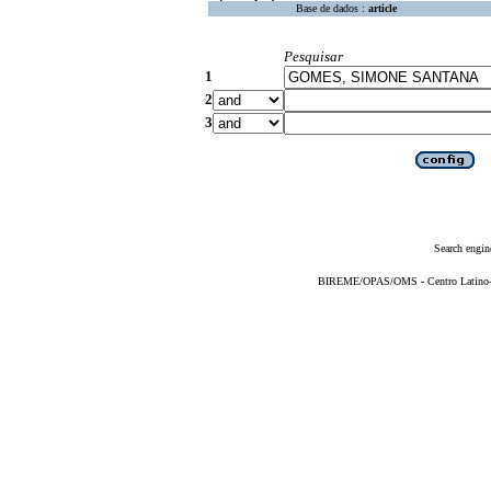
Base de dados :
article
Pesquisar
1
2
3
Search engin
BIREME/OPAS/OMS - Centro Latino-Am