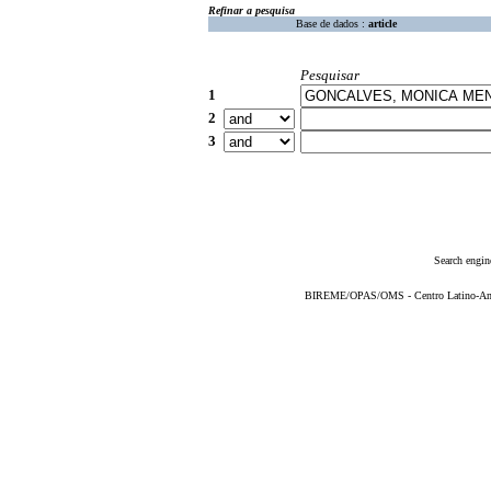
Refinar a pesquisa
Base de dados :
article
Pesquisar
1
2
3
Search engin
BIREME/OPAS/OMS - Centro Latino-Ame