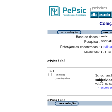
Coleç
Base de dados :
article
Pesquisa :
GONCALV
Refer�ncias encontradas :
refina
1
[
Mostrando:
1 .. 1
no f
p�gina 1 de 1
1 / 1
seleciona
Schucman, 
para imprimir
subjetivid
vol.72, no.
resumo e
·
p�gina 1 de 1