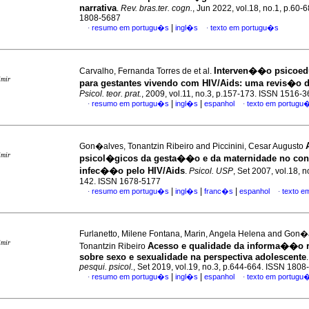
narrativa
.
Rev. bras.ter. cogn.
, Jun 2022, vol.18, no.1, p.60-
1808-5687
|
resumo em portugu�s
ingl�s
texto em portugu�s
·
·
Interven��o psicoed
Carvalho, Fernanda Torres de et al.
imir
para gestantes vivendo com HIV/Aids
:
uma revis�o da
Psicol. teor. prat.
, 2009, vol.11, no.3, p.157-173. ISSN 1516-
|
|
resumo em portugu�s
ingl�s
espanhol
texto em portugu
·
·
Gon�alves, Tonantzin Ribeiro and Piccinini, Cesar Augusto
imir
psicol�gicos da gesta��o e da maternidade no con
infec��o pelo HIV/Aids
.
Psicol. USP
, Set 2007, vol.18, n
142. ISSN 1678-5177
|
|
|
resumo em portugu�s
ingl�s
franc�s
espanhol
texto e
·
·
Furlanetto, Milene Fontana, Marin, Angela Helena and Gon�
imir
Acesso e qualidade da informa��o 
Tonantzin Ribeiro
sobre sexo e sexualidade na perspectiva adolescente
pesqui. psicol.
, Set 2019, vol.19, no.3, p.644-664. ISSN 180
|
|
resumo em portugu�s
ingl�s
espanhol
texto em portugu
·
·