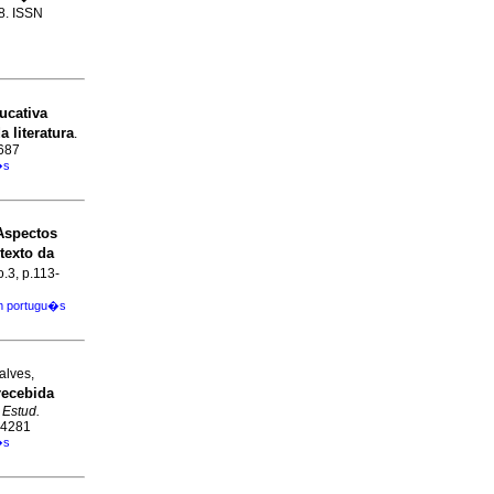
68. ISSN
ucativa
 literatura
.
3687
�s
Aspectos
texto da
o.3, p.113-
m portugu�s
alves,
recebida
.
Estud.
8-4281
�s