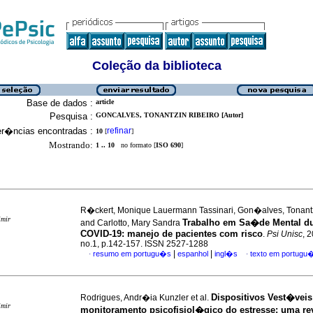
Coleção da biblioteca
Base de dados :
article
Pesquisa :
GONCALVES, TONANTZIN RIBEIRO [Autor]
er�ncias encontradas :
refinar
10
[
]
Mostrando:
1 .. 10
no formato [
ISO 690
]
R�ckert, Monique Lauermann Tassinari, Gon�alves, Tonantz
imir
Trabalho em Sa�de Mental du
and Carlotto, Mary Sandra
COVID-19: manejo de pacientes com risco
.
Psi Unisc
, 2
no.1, p.142-157. ISSN 2527-1288
|
|
resumo em portugu�s
espanhol
ingl�s
texto em portugu
·
·
Dispositivos Vest�veis
Rodrigues, Andr�ia Kunzler et al.
imir
monitoramento psicofisiol�gico do estresse
:
uma re