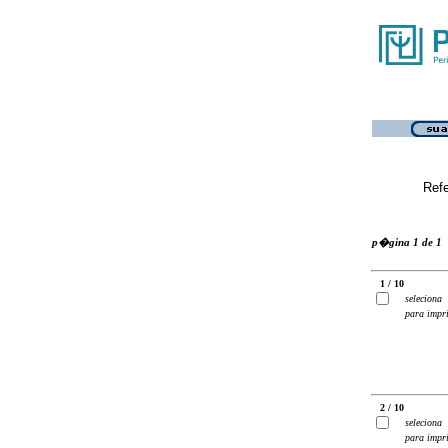
Ref
p�gina 1 de 1
1 / 10
seleciona
para impr
2 / 10
seleciona
para impr