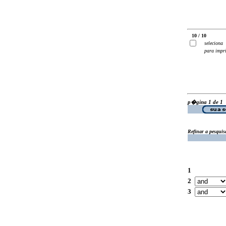
10 / 10
seleciona
para impr
p�gina 1 de 1
Refinar a pesquis
1
2
3