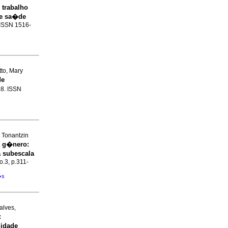
 trabalho
 e sa�de
. ISSN 1516-
to, Mary
de
28. ISSN
 Tonantzin
e g�nero
:
 subescala
o.3, p.311-
�s
alves,
:
 idade