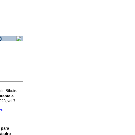
in Ribeiro
rante a
023, vol.7,
�s
 para
vis�o