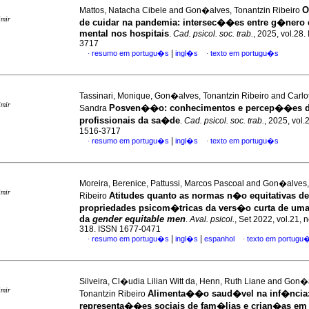
O
Mattos, Natacha Cibele and Gon�alves, Tonantzin Ribeiro
imir
de cuidar na pandemia: intersec��es entre g�nero
mental nos hospitais
.
Cad. psicol. soc. trab.
, 2025, vol.28
3717
|
resumo em portugu�s
ingl�s
texto em portugu�s
·
·
Tassinari, Monique, Gon�alves, Tonantzin Ribeiro and Carlot
imir
Posven��o: conhecimentos e percep��es 
Sandra
profissionais da sa�de
.
Cad. psicol. soc. trab.
, 2025, vol.
1516-3717
|
resumo em portugu�s
ingl�s
texto em portugu�s
·
·
Moreira, Berenice, Pattussi, Marcos Pascoal and Gon�alves,
imir
Atitudes quanto as normas n�o equitativas d
Ribeiro
propriedades psicom�tricas da vers�o curta de uma
da
gender equitable men
.
Aval. psicol.
, Set 2022, vol.21, n
318. ISSN 1677-0471
|
|
resumo em portugu�s
ingl�s
espanhol
texto em portugu
·
·
Silveira, Cl�udia Lilian Witt da, Henn, Ruth Liane and Gon�
imir
Alimenta��o saud�vel na inf�ncia
Tonantzin Ribeiro
representa��es sociais de fam�lias e crian�as em