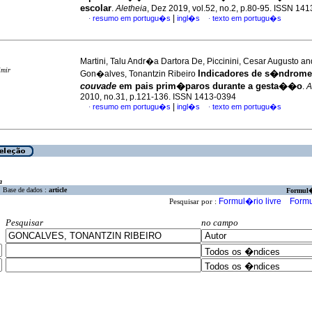
escolar
.
Aletheia
, Dez 2019, vol.52, no.2, p.80-95. ISSN 14
|
resumo em portugu�s
ingl�s
texto em portugu�s
·
·
Martini, Talu Andr�a Dartora De, Piccinini, Cesar Augusto an
imir
Indicadores de s�ndrome
Gon�alves, Tonantzin Ribeiro
couvade
em pais prim�paros durante a gesta��o
.
A
2010, no.31, p.121-136. ISSN 1413-0394
|
resumo em portugu�s
ingl�s
texto em portugu�s
·
·
a
Base de dados :
article
Formul
Formul�rio livre
Formu
Pesquisar por :
Pesquisar
no campo