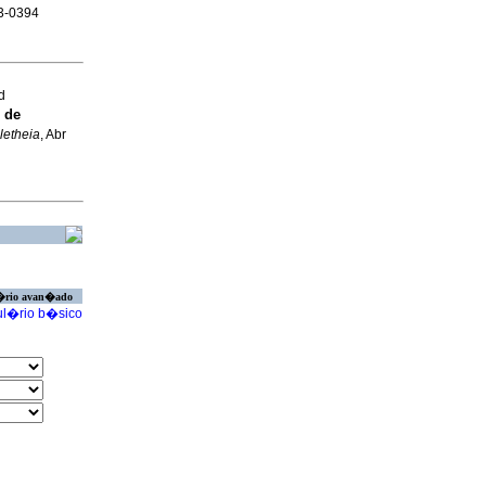
13-0394
d
 de
letheia
, Abr
�rio avan�ado
l�rio b�sico