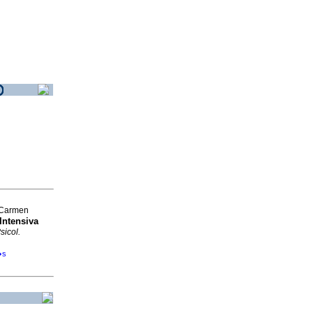
 Carmen
Intensiva
sicol.
�s