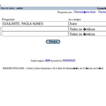
a
Base de dados :
article
Formul
Formul�rio livre
Formu
Pesquisar por :
Pesquisar
no campo
iAH
WWWISIS
Search engine:
powered by
BIREME/OPAS/OMS - Centro Latino-Americano e do Caribe de Informa��o em Ci�ncias da Sa�de