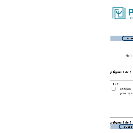
Ref
p�gina 1 de 1
1 / 1
seleciona
para impr
p�gina 1 de 1