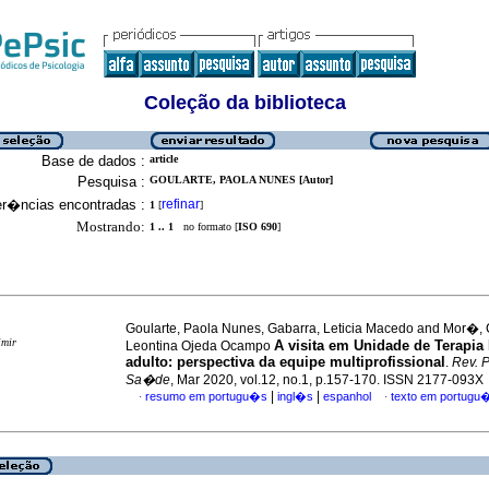
Coleção da biblioteca
Base de dados :
article
Pesquisa :
GOULARTE, PAOLA NUNES [Autor]
er�ncias encontradas :
refinar
1
[
]
Mostrando:
1 .. 1
no formato [
ISO 690
]
Goularte, Paola Nunes, Gabarra, Leticia Macedo and Mor�,
imir
A visita em Unidade de Terapia 
Leontina Ojeda Ocampo
adulto
:
perspectiva da equipe multiprofissional
.
Rev. P
Sa�de
, Mar 2020, vol.12, no.1, p.157-170. ISSN 2177-093X
|
|
resumo em portugu�s
ingl�s
espanhol
texto em portugu
·
·