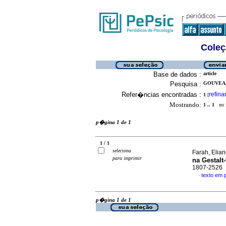
Coleç
Base de dados :
article
Pesquisa :
GOUVEA,
Refer�ncias encontradas :
refina
1
[
Mostrando:
1 .. 1
no f
p�gina 1 de 1
1 / 1
seleciona
Farah, Elian
para imprimir
na Gestalt-
1807-2526
texto em
·
p�gina 1 de 1