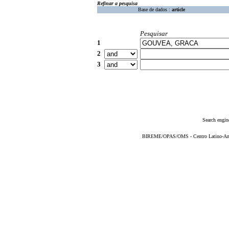
Refinar a pesquisa
Base de dados :
article
Pesquisar
1
2
3
Search engin
BIREME/OPAS/OMS - Centro Latino-Ame