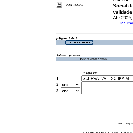
para imprimir
Social d
validade
Abr 2009, 
resumo
·
p�gina 1 de 1
Refinar a pesquisa
Base de dados :
article
Pesquisar
1
2
3
Search engin
BIREME/OPAS/OMS - Centro Latino-Ame