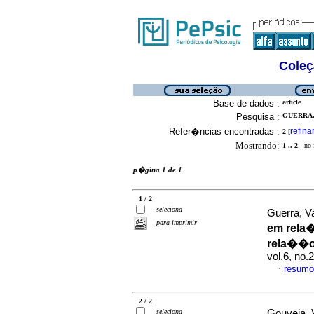
Coleç
Base de dados :
article
Pesquisa :
GUERRA,
Refer�ncias encontradas :
refina
2
[
Mostrando:
1 .. 2
no f
p�gina 1 de 1
1 / 2
seleciona
Guerra, V
para imprimir
em rela
rela��o
vol.6, no.
resumo
·
2 / 2
seleciona
Gouveia, V