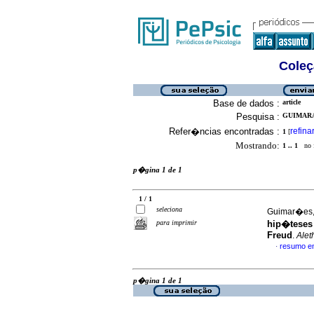
Coleç
Base de dados :
article
Pesquisa :
GUIMARA
Refer�ncias encontradas :
refina
1
[
Mostrando:
1 .. 1
no f
p�gina 1 de 1
1 / 1
seleciona
Guimar�es,
para imprimir
hip�teses
Freud
.
Alet
resumo e
·
p�gina 1 de 1