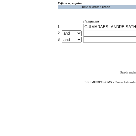
Refinar a pesquisa
Base de dados :
article
Pesquisar
1
2
3
Search engin
BIREME/OPAS/OMS - Centro Latino-Ame