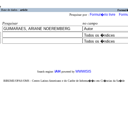
a
Base de dados :
article
Formul
Formul�rio livre
Formu
Pesquisar por :
Pesquisar
no campo
iAH
WWWISIS
Search engine:
powered by
BIREME/OPAS/OMS - Centro Latino-Americano e do Caribe de Informa��o em Ci�ncias da Sa�de