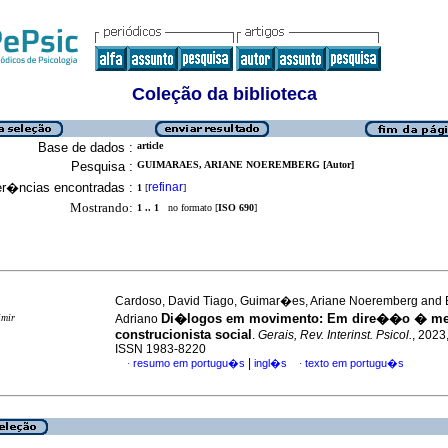
Coleção da biblioteca
Base de dados :
article
Pesquisa :
GUIMARAES, ARIANE NOEREMBERG [Autor]
er�ncias encontradas :
refinar
1
[
]
Mostrando:
1 .. 1
no formato [
ISO 690
]
Cardoso, David Tiago, Guimar�es, Ariane Noeremberg and B
Di�logos em movimento: Em dire��o � me
imir
Adriano
construcionista social
.
Gerais, Rev. Interinst. Psicol.
, 2023,
ISSN 1983-8220
|
resumo em portugu�s
ingl�s
texto em portugu�s
·
·