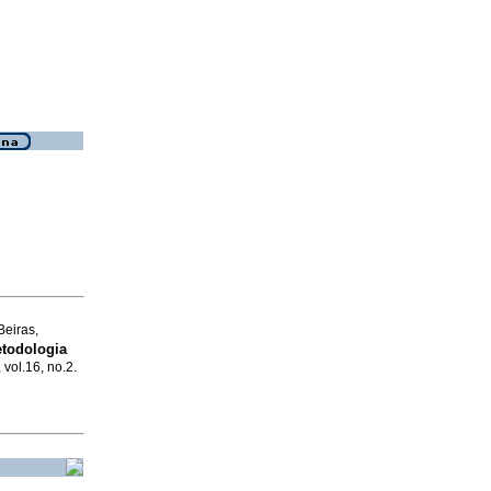
eiras,
todologia
 vol.16, no.2.