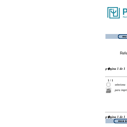
Ref
p�gina 1 de 1
1 / 1
seleciona
para impr
p�gina 1 de 1