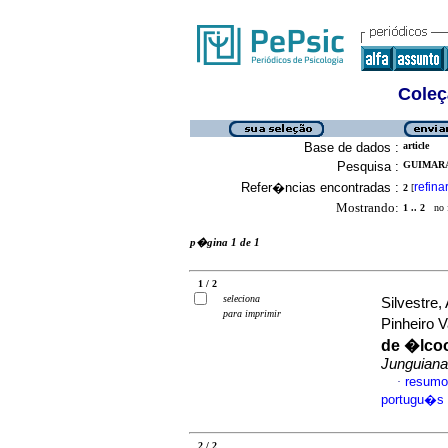
Coleç
Base de dados :
article
Pesquisa :
GUIMARA
Refer�ncias encontradas :
refina
2
[
Mostrando:
1 .. 2
no f
p�gina 1 de 1
1 / 2
seleciona
Silvestre
para imprimir
Pinheiro 
de �lcoo
Junguiana
resumo
·
portugu�s
2 / 2