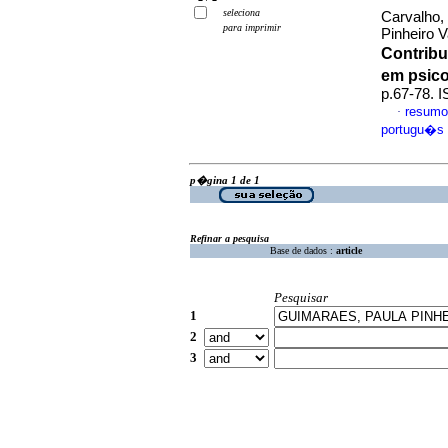
seleciona
Carvalho,
para imprimir
Pinheiro V
Contribu
em psico
p.67-78. 
resumo
·
portugu�s
p�gina 1 de 1
Refinar a pesquisa
Base de dados :
article
Pesquisar
1
2
3